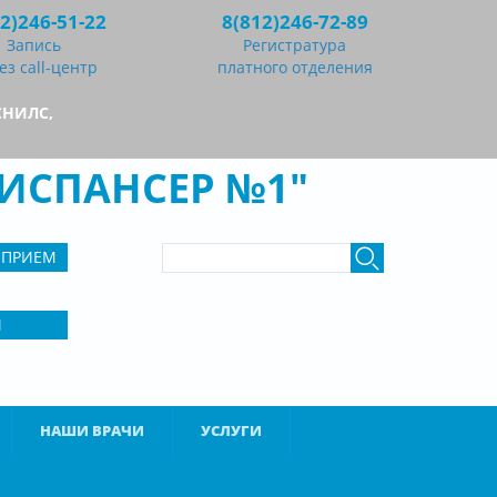
2)246-51-22
8(812)246-72-89
Запись
Регистратура
ез call-центр
платного отделения
СНИЛС,
ИСПАНСЕР №1"
ФОРМА ПОИСКА
Поиск
 ПРИЕМ
М
НАШИ ВРАЧИ
УСЛУГИ