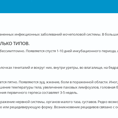
раненных инфекционных заболеваний мочеполовой системы. В больши
ЛЬКО ТИПОВ.
 бессимптомно. Появляется спустя 1-10 дней инкубационного периода,
лочках гениталий и вокруг них, внутри уретры, во влагалище, на бедр
ается пятно. Появляются зуд, жжение, боли в пораженной области. Ино
ышение температуры тела, увеличение паховых лимфоузлов, головная
я первичного герпеса составляет 3-5 недель.
ажение нервной системы, органов малого таза, суставов. Редко возм
ую или рецидивирующую форму. Возникновение рецидивов связано с ос