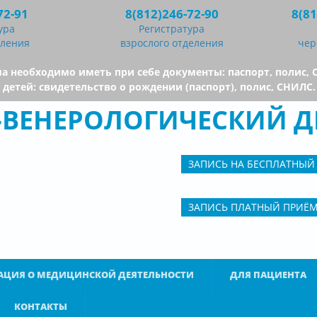
72-91
8(812)246-72-90
8(81
ура
Регистратура
еления
взрослого отделения
чер
а необходимо иметь при себе документы: паспорт, полис, 
 детей: свидетельство о рождении (паспорт), полис, СНИЛC.
О-ВЕНЕРОЛОГИЧЕСКИЙ Д
ЗАПИСЬ НА БЕСПЛАТНЫЙ
ЗАПИСЬ ПЛАТНЫЙ ПРИЁ
ЦИЯ О МЕДИЦИНСКОЙ ДЕЯТЕЛЬНОСТИ
ДЛЯ ПАЦИЕНТА
КОНТАКТЫ