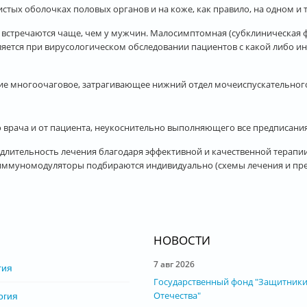
тых оболочках половых органов и на коже, как правило, на одном и 
стречаются чаще, чем у мужчин. Малосимптомная (субклиническая 
ляется при вирусологическом обследовании пациентов с какой либо и
ние многоочаговое, затрагивающее нижний отдел мочеиспускательного
о врача и от пациента, неукоснительно выполняющего все предписания
лительность лечения благодаря эффективной и качественной терапии
 иммуномодуляторы подбираются индивидуально (схемы лечения и пре
НОВОСТИ
7 авг 2026
гия
Государственный фонд "Защитник
Отечества"
огия